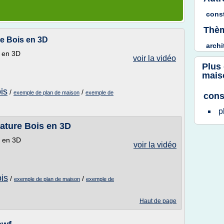
cons
Thèm
e Bois en 3D
archi
 en 3D
voir la vidéo
Plus
mais
is
/
/
exemple de plan de maison
exemple de
cons
p
ature Bois en 3D
s en 3D
voir la vidéo
is
/
/
exemple de plan de maison
exemple de
Haut de page