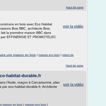
Haut de page
, construire en bois avec Eco Habitat
voir la vidéo
aisons Bois BBC, architecte Bois,
r fait la première maison BBC dans
onnue par EFFINERGIE ET PROMOTELEC
uire une maison en bois
/
/
maison eco bois
plans de
Haut de page
o-habitat-durable.fr
dans l'Aude, maçon à Carcassonne, plan
voir la vidéo
par eco-habitat-durable.fr, Architecte
/
/
de maison en bois
maison eco bois