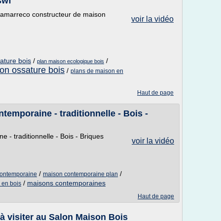
swf
lamarreco constructeur de maison
voir la vidéo
ature bois
/
/
plan maison ecologique bois
on ossature bois
/
plans de maison en
Haut de page
emporaine - traditionnelle - Bois -
- traditionnelle - Bois - Briques
voir la vidéo
/
/
contemporaine
maison contemporaine plan
/
maisons contemporaines
 en bois
Haut de page
à visiter au Salon Maison Bois