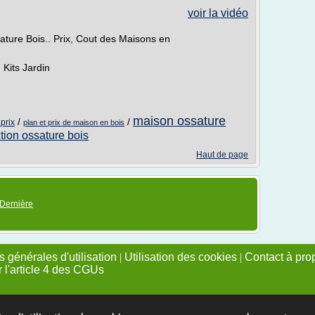
voir la vidéo
ure Bois.. Prix, Cout des Maisons en
Kits Jardin
maison ossature
/
/
prix
plan et prix de maison en bois
tion ossature bois
Haut de page
Dernière
 générales d'utilisation
|
Utilisation des cookies
|
Contact à pro
r l'article 4 des CGUs