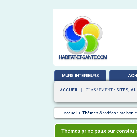
HABITAT-ET-SANTE.COM
MURS INTERIEURS
ACH
ACCUEIL
| CLASSEMENT :
SITES
,
AU
Accueil
>
Thèmes & vidéos : maison c
Thèmes principaux sur construi