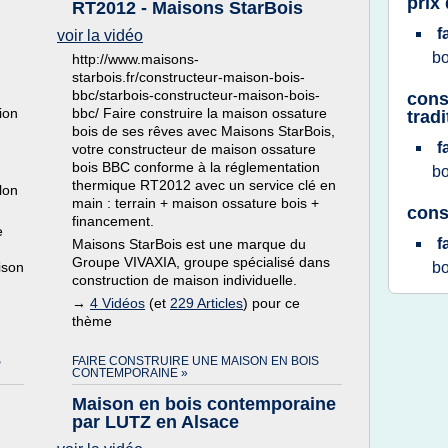
prix
RT2012 - Maisons StarBois
f
voir la vidéo
b
http://www.maisons-
starbois.fr/constructeur-maison-bois-
bbc/starbois-constructeur-maison-bois-
cons
ion
bbc/ Faire construire la maison ossature
tradi
bois de ses rêves avec Maisons StarBois,
f
votre constructeur de maison ossature
bois BBC conforme à la réglementation
b
thermique RT2012 avec un service clé en
lon
main : terrain + maison ossature bois +
cons
financement.
e
f
Maisons StarBois est une marque du
Groupe VIVAXIA, groupe spécialisé dans
ison
b
construction de maison individuelle.
→
4 Vidéos
(et
229 Articles
) pour ce
thème
S
FAIRE CONSTRUIRE UNE MAISON EN BOIS
CONTEMPORAINE »
Maison en bois contemporaine
par LUTZ en Alsace