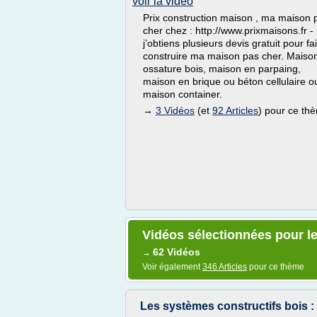
voir la vidéo
Prix construction maison , ma maison 
cher chez : http://www.prixmaisons.fr -
j’obtiens plusieurs devis gratuit pour fa
construire ma maison pas cher. Maiso
ossature bois, maison en parpaing,
maison en brique ou béton cellulaire o
maison container.
→
3 Vidéos
(et
92 Articles
) pour ce th
Vidéos sélectionnées pour l
62 Vidéos
→
Voir également
346 Articles
pour ce thème
Les systèmes constructifs bois 