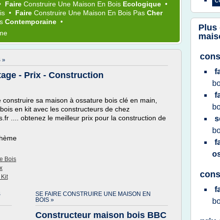
•
Faire
Construire
Une
Maison
En
Bois
Ecologique
•
is
•
Faire
Construire
Une
Maison
En
Bois
Pas
Cher
is
Contemporaine
•
Plus
ème
mais
cons
 »
f
age - Prix - Construction
b
f
 construire sa maison à ossature bois clé en main,
b
bois en kit avec les constructeurs de chez
.fr .... obtenez le meilleur prix pour la construction de
s
b
 thème
f
o
e Bois
x
cons
Kit
f
S
SE FAIRE CONSTRUIRE UNE MAISON EN
BOIS »
b
Constructeur maison bois BBC