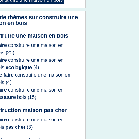
 de thèmes sur
construire une
on en bois
truire une maison en bois
aire
construire
une
maison
en
ois
(25)
aire
construire
une
maison
en
ois
ecologique
(4)
e faire
construire
une
maison
en
ois
(4)
aire
construire
une
maison
en
ssature
bois
(15)
truction maison pas cher
aire
construire
une
maison
en
ois
pas
cher
(3)