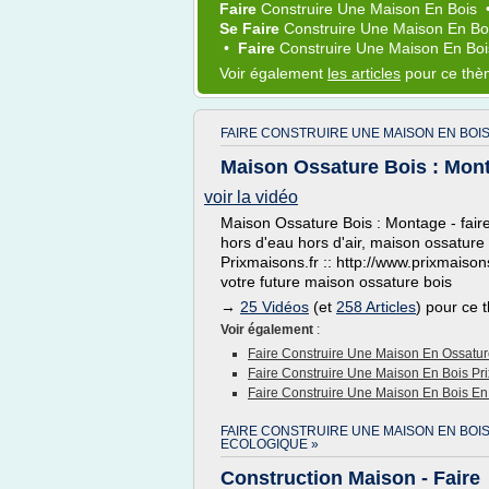
Faire
Construire
Une
Maison
En
Bois
Se Faire
Construire
Une
Maison
En
Bo
•
Faire
Construire
Une
Maison
En
Bo
Voir également
les articles
pour ce th
FAIRE CONSTRUIRE UNE MAISON EN BOIS
Maison Ossature Bois : Mont
voir la vidéo
Maison Ossature Bois : Montage - faire
hors d'eau hors d'air, maison ossature 
Prixmaisons.fr :: http://www.prixmaisons
votre future maison ossature bois
→
25 Vidéos
(et
258 Articles
) pour ce
Voir également
:
Faire Construire Une Maison En Ossatur
Faire Construire Une Maison En Bois Pri
Faire Construire Une Maison En Bois En 
FAIRE CONSTRUIRE UNE MAISON EN BOI
ECOLOGIQUE »
Construction Maison - Faire