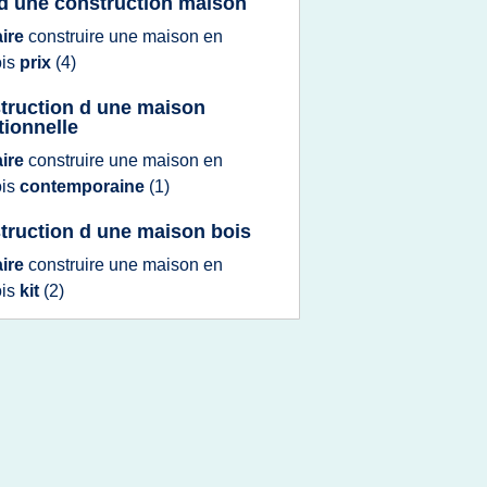
 d une construction maison
aire
construire
une
maison
en
ois
prix
(4)
truction d une maison
tionnelle
aire
construire
une
maison
en
ois
contemporaine
(1)
truction d une maison bois
aire
construire
une
maison
en
ois
kit
(2)