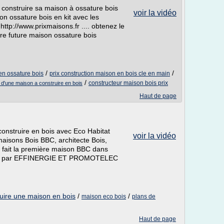
 construire sa maison à ossature bois
voir la vidéo
on ossature bois en kit avec les
http://www.prixmaisons.fr .... obtenez le
otre future maison ossature bois
/
/
en ossature bois
prix construction maison en bois cle en main
/
constructeur maison bois prix
x d'une maison a construire en bois
Haut de page
, construire en bois avec Eco Habitat
voir la vidéo
aisons Bois BBC, architecte Bois,
r fait la première maison BBC dans
onnue par EFFINERGIE ET PROMOTELEC
uire une maison en bois
/
/
maison eco bois
plans de
Haut de page