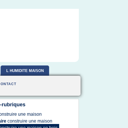
L HUMIDITE MAISON
CONTACT
-rubriques
onstruire
une
maison
aire
construire
une
maison
onstruire
une
maison
en
bois