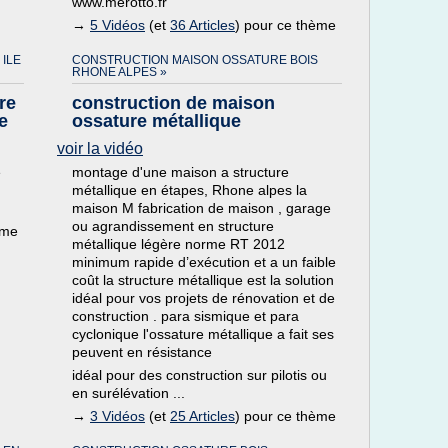
www.merotto.fr
→
5 Vidéos
(et
36 Articles
) pour ce thème
ILE
CONSTRUCTION MAISON OSSATURE BOIS
RHONE ALPES »
re
construction de maison
e
ossature métallique
voir la vidéo
e
montage d'une maison a structure
métallique en étapes, Rhone alpes la
maison M fabrication de maison , garage
ou agrandissement en structure
ème
métallique légère norme RT 2012
minimum rapide d’exécution et a un faible
coût la structure métallique est la solution
idéal pour vos projets de rénovation et de
construction . para sismique et para
cyclonique l'ossature métallique a fait ses
peuvent en résistance
idéal pour des construction sur pilotis ou
en surélévation ...
→
3 Vidéos
(et
25 Articles
) pour ce thème