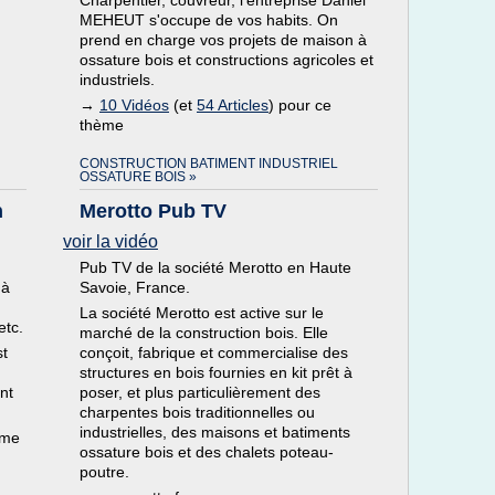
Charpentier, couvreur, l'entreprise Daniel
MEHEUT s'occupe de vos habits. On
prend en charge vos projets de maison à
ossature bois et constructions agricoles et
industriels.
→
10 Vidéos
(et
54 Articles
) pour ce
thème
CONSTRUCTION BATIMENT INDUSTRIEL
OSSATURE BOIS »
n
Merotto Pub TV
voir la vidéo
Pub TV de la société Merotto en Haute
 à
Savoie, France.
La société Merotto est active sur le
etc.
marché de la construction bois. Elle
st
conçoit, fabrique et commercialise des
structures en bois fournies en kit prêt à
nt
poser, et plus particulièrement des
charpentes bois traditionnelles ou
industrielles, des maisons et batiments
ème
ossature bois et des chalets poteau-
poutre.