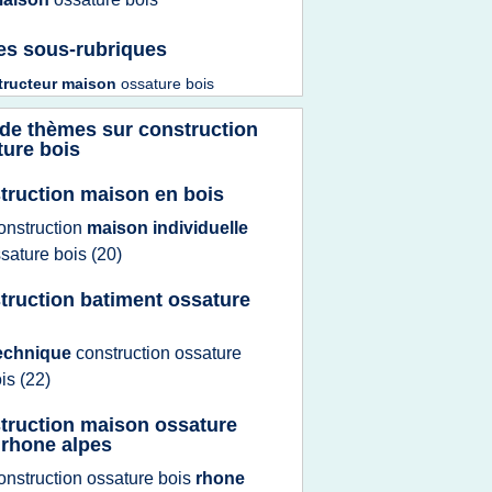
es sous-rubriques
tructeur maison
ossature bois
 de thèmes sur
construction
ture bois
truction maison en bois
onstruction
maison individuelle
sature bois
(20)
truction batiment ossature
echnique
construction ossature
ois
(22)
truction maison ossature
 rhone alpes
onstruction ossature bois
rhone