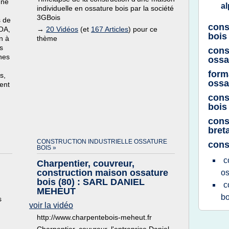
une
a
individuelle en ossature bois par la société
3GBois
s de
cons
OA,
→
20 Vidéos
(et
167 Articles
) pour ce
bois 
n à
thème
s
cons
nes
ossa
form
s,
ossa
ent
cons
bois
cons
bret
CONSTRUCTION INDUSTRIELLE OSSATURE
cons
BOIS »
c
Charpentier, couvreur,
construction maison ossature
os
bois (80) : SARL DANIEL
c
MEHEUT
b
s
voir la vidéo
http://www.charpentebois-meheut.fr