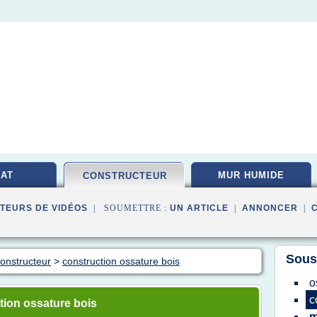
AT
MUR HUMIDE
CONSTRUCTEUR
TEURS DE VIDÉOS
| SOUMETTRE :
UN ARTICLE
|
ANNONCER
|
Sous
onstructeur
>
construction ossature bois
o
c
tion ossature bois
m