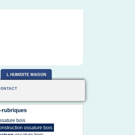
L HUMIDITE MAISON
CONTACT
-rubriques
ssature bois
onstruction ossature bois
aison
ossature bois