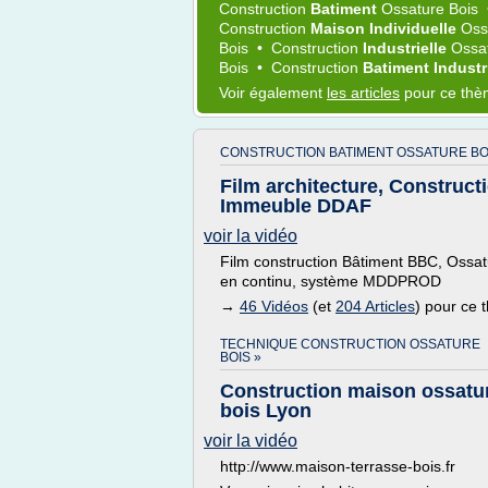
Construction
Batiment
Ossature Bois
Construction
Maison Individuelle
Oss
Bois
•
Construction
Industrielle
Ossa
Bois
•
Construction
Batiment Industr
Voir également
les articles
pour ce th
CONSTRUCTION BATIMENT OSSATURE BO
Film architecture, Construc
Immeuble DDAF
voir la vidéo
Film construction Bâtiment BBC, Ossatu
en continu, système MDDPROD
→
46 Vidéos
(et
204 Articles
) pour ce
TECHNIQUE CONSTRUCTION OSSATURE
BOIS »
Construction maison ossatu
bois Lyon
voir la vidéo
http://www.maison-terrasse-bois.fr