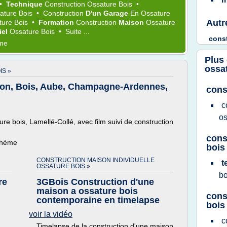
•
Technique
Construction Ossature Bois
•
ature Bois
•
Construction
D'un Garage
En
Ossature
Autr
ture Bois
•
Formation
Construction
Maison
Ossature
iel
Ossature Bois
•
Suite ...
cons
ème
Plus
ossa
IS »
tion, Bois, Aube, Champagne-Ardennes,
cons
c
os
re bois, Lamellé-Collé, avec film suivi de construction
cons
 thème
bois
CONSTRUCTION MAISON INDIVIDUELLE
t
OSSATURE BOIS »
b
re
3GBois Construction d'une
maison a ossature bois
cons
contemporaine en timelapse
bois
voir la vidéo
c
Timelapse de la construction d'une maison