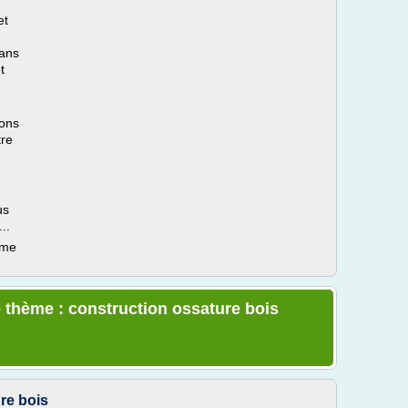
et
dans
t
vons
tre
us
..
ème
 thème : construction ossature bois
re bois