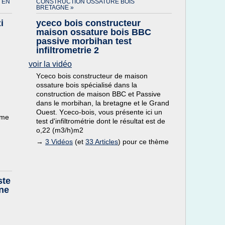
 EN
CONSTRUCTION OSSATURE BOIS
BRETAGNE »
i
yceco bois constructeur
maison ossature bois BBC
passive morbihan test
infiltrometrie 2
voir la vidéo
Yceco bois constructeur de maison
ossature bois spécialisé dans la
construction de maison BBC et Passive
dans le morbihan, la bretagne et le Grand
Ouest. Yceco-bois, vous présente ici un
ème
test d'infiltrométrie dont le résultat est de
o,22 (m3/h)m2
→
3 Vidéos
(et
33 Articles
) pour ce thème
ste
ne