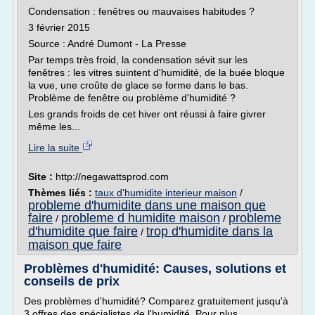
Condensation : fenêtres ou mauvaises habitudes ?
3 février 2015
Source : André Dumont - La Presse
Par temps très froid, la condensation sévit sur les
fenêtres : les vitres suintent d'humidité, de la buée bloque
la vue, une croûte de glace se forme dans le bas.
Problème de fenêtre ou problème d'humidité ?
Les grands froids de cet hiver ont réussi à faire givrer
même les...
Lire la suite
Site :
http://negawattsprod.com
Thèmes liés :
taux d'humidite interieur maison
/
probleme d'humidite dans une maison que
faire
probleme d humidite maison
probleme
/
/
d'humidite que faire
trop d'humidite dans la
/
maison que faire
Problèmes d'humidité: Causes, solutions et
conseils de prix
Des problèmes d'humidité? Comparez gratuitement jusqu'à
3 offres des spécialistes de l'humidité. Pour plus