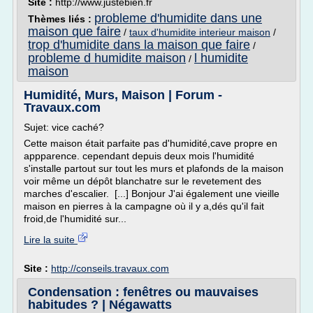
Site :
http://www.justebien.fr
probleme d'humidite dans une
Thèmes liés :
maison que faire
/
taux d'humidite interieur maison
/
trop d'humidite dans la maison que faire
/
probleme d humidite maison
l humidite
/
maison
Humidité, Murs, Maison | Forum -
Travaux.com
Sujet: vice caché?
Cette maison était parfaite pas d'humidité,cave propre en
appparence. cependant depuis deux mois l'humidité
s'installe partout sur tout les murs et plafonds de la maison
voir même un dépôt blanchatre sur le revetement des
marches d'escalier. [...] Bonjour J'ai également une vieille
maison en pierres à la campagne où il y a,dés qu'il fait
froid,de l'humidité sur...
Lire la suite
Site :
http://conseils.travaux.com
Condensation : fenêtres ou mauvaises
habitudes ? | Négawatts