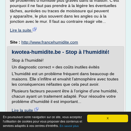
de problèmes d'humidité plus graves dans la maison. C'est
pourquoi il ne faut pas prendre à la légère les éventuelles
tâches, auréoles ou traces de moisissure qui peuvent
y apparaître, le plus souvent dans les angles ou à la
jonction avec le mur. Il faut au contraire réagir vite...
Lire la suite
Site :
http://www.francehumidite.com
kwotea-humidite.be - Stop à l'humidité!
Stop à l'humidité!
Un diagnostic correct = des coûts inutiles évités
L'humidité est un problème fréquent dans beaucoup de
maisons. Elle s'infiltre et envahit l'atmosphère avec toutes
les conséquences néfastes que cela peut avoir.
Plusieurs facteurs peuvent être à l'origine d'une humidité,
chacun ayant un traitement adapté. Pour résoudre votre
problème d'humidité il est important...
Lire la suite
En poursuivant votre navigation sur ce site, vous acceptez
X
l'utilisation de cookies pour vous proposer des contenus et
Site :
http://kwotea-humidite.be
services adaptés à vos centres d'intérêts.
En savoir plus