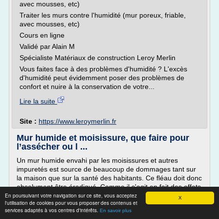
avec mousses, etc)
Traiter les murs contre l'humidité (mur poreux, friable,
avec mousses, etc)
Cours en ligne
Validé par Alain M
Spécialiste Matériaux de construction Leroy Merlin
Vous faites face à des problèmes d'humidité ? L'excès
d'humidité peut évidemment poser des problèmes de
confort et nuire à la conservation de votre...
Lire la suite
Site :
https://www.leroymerlin.fr
Mur humide et moisissure, que faire pour
l’assécher ou l ...
Un mur humide envahi par les moisissures et autres
impuretés est source de beaucoup de dommages tant sur
la maison que sur la santé des habitants. Ce fléau doit donc
absolument être éradiqué. Comme il s'agit en fait des effets
En poursuivant votre navigation sur ce site, vous acceptez
désastreux des remontées capillaires, des infiltrations et de
X
l'utilisation de cookies pour vous proposer des contenus et
la condensation de l'air, neutraliser l'humidité avec ses
services adaptés à vos centres d'intérêts.
En savoir plus
effets revient donc à résorber l'un de...