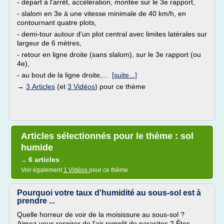
- départ à l'arrêt, accélération, montée sur le 3e rapport,
- slalom en 3e à une vitesse minimale de 40 km/h, en
contournant quatre plots,
- demi-tour autour d'un plot central avec limites latérales sur
largeur de 6 mètres,
- retour en ligne droite (sans slalom), sur le 3e rapport (ou
4e),
- au bout de la ligne droite,...
[suite...]
→
3 Articles
(et
3 Vidéos
) pour ce thème
Articles sélectionnés pour le thème : sol
humide
6 articles
→
Voir également
1 Vidéos
pour ce thème
Pourquoi votre taux d'humidité au sous-sol est à
prendre ...
Quelle horreur de voir de la moisissure au sous-sol ?
Aimez-vous respirer de l'air remplit de parasites ? Êtes-