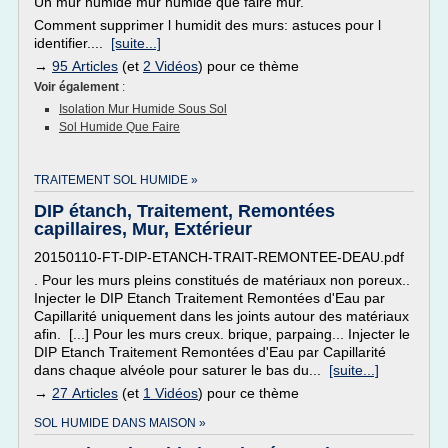
Un mur humide mur humide que faire mur.
Comment supprimer l humidit des murs: astuces pour l
identifier....
[suite...]
→
95 Articles
(et
2 Vidéos
) pour ce thème
Voir également
:
Isolation Mur Humide Sous Sol
Sol Humide Que Faire
TRAITEMENT SOL HUMIDE »
DIP étanch, Traitement, Remontées
capillaires, Mur, Extérieur
20150110-FT-DIP-ETANCH-TRAIT-REMONTEE-DEAU.pdf
. Pour les murs pleins constitués de matériaux non poreux..
Injecter le DIP Etanch Traitement Remontées d'Eau par
Capillarité uniquement dans les joints autour des matériaux
afin. [...] Pour les murs creux. brique, parpaing... Injecter le
DIP Etanch Traitement Remontées d'Eau par Capillarité
dans chaque alvéole pour saturer le bas du...
[suite...]
→
27 Articles
(et
1 Vidéos
) pour ce thème
SOL HUMIDE DANS MAISON »