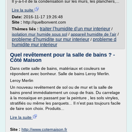
Il y-a-t-il de la condensation sur les murs, les planchers,...
Lire la suite
Date:
2016-11-17 19:26:48
Site :
http://quelbonvent.com
traiter l'humidite d'un mur interieur
Thèmes liés :
/
isolation mur humide sous sol
/
appareil humidite de l'air
/
probleme d'humidite sur mur interieur
probleme d
/
humidite mur interieur
Quel revêtement pour la salle de bains ? -
Côté Maison
Dans cette salle de bains, matériaux et couleurs se
répondent avec bonheur. Salle de bains Leroy Merlin.
Leroy Merlin
Un nouveau revêtement de sol ou de mur et la salle de
bains prend immédiatement un coup de frais. Du carrelage
à la mosaïque en passant par la peinture , les sols vinyles,
stratifiés ou même les parquets... Il n'est pas toujours facile
de faire son choix. Produits...
Lire la suite
Site :
http://www.cotemaison.fr