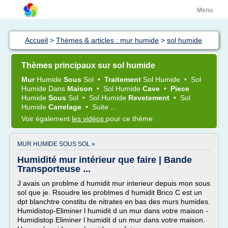
Menu
Accueil
>
Thèmes & articles : mur humide
>
sol humide
Thèmes principaux sur sol humide
Mur
Humide
Sous
Sol
•
Traitement
Sol Humide
•
Sol
Humide
Dans
Maison
•
Sol Humide
Cave
•
Piece
Humide
Sous
Sol
•
Sol Humide
Revetement
•
Sol
Humide
Carrelage
•
Suite ...
Voir également
les vidéos
pour ce thème
MUR HUMIDE SOUS SOL »
Humidité mur intérieur que faire | Bande
Transporteuse ...
J avais un problme d humidit mur interieur depuis mon sous
sol que je. Rsoudre les problmes d humidit Brico C est un
dpt blanchtre constitu de nitrates en bas des murs humides.
Humidistop-Eliminer l humidit d un mur dans votre maison -
Humidistop Eliminer l humidit d un mur dans votre maison.