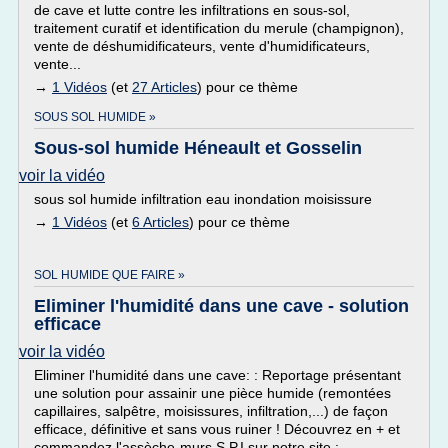
de cave et lutte contre les infiltrations en sous-sol,
traitement curatif et identification du merule (champignon),
vente de déshumidificateurs, vente d'humidificateurs,
vente...
→
1 Vidéos
(et
27 Articles
) pour ce thème
SOUS SOL HUMIDE »
Sous-sol humide Héneault et Gosselin
voir la vidéo
sous sol humide infiltration eau inondation moisissure
→
1 Vidéos
(et
6 Articles
) pour ce thème
SOL HUMIDE QUE FAIRE »
Eliminer l'humidité dans une cave - solution
efficace
voir la vidéo
Eliminer l'humidité dans une cave: : Reportage présentant
une solution pour assainir une pièce humide (remontées
capillaires, salpêtre, moisissures, infiltration,...) de façon
efficace, définitive et sans vous ruiner ! Découvrez en + et
commandez l'assèche-murs S.P.I sur notre site :