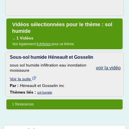
Vidéos sélectionnées pour le thème : sol
humide
1 Vidéos
→
Voir également
6 Articles
pour ce thème
Sous-sol humide Héneault et Gosselin
sous sol humide infiltration eau inondation
voir la vidéo
moisissure
Voir la suite
Par :
Héneault et Gosselin inc
Thèmes liés :
sol humide
1 Ressources