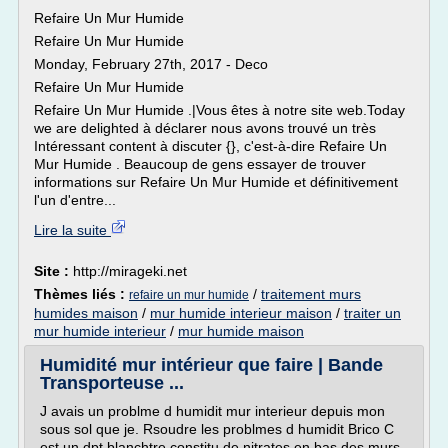
Refaire Un Mur Humide
Refaire Un Mur Humide
Monday, February 27th, 2017 - Deco
Refaire Un Mur Humide
Refaire Un Mur Humide .|Vous êtes à notre site web.Today
we are delighted à déclarer nous avons trouvé un très
Intéressant content à discuter {}, c'est-à-dire Refaire Un
Mur Humide . Beaucoup de gens essayer de trouver
informations sur Refaire Un Mur Humide et définitivement
l'un d'entre...
Lire la suite
Site :
http://mirageki.net
Thèmes liés :
/
traitement murs
refaire un mur humide
humides maison
/
mur humide interieur maison
/
traiter un
mur humide interieur
/
mur humide maison
Humidité mur intérieur que faire | Bande
Transporteuse ...
J avais un problme d humidit mur interieur depuis mon
sous sol que je. Rsoudre les problmes d humidit Brico C
est un dpt blanchtre constitu de nitrates en bas des murs