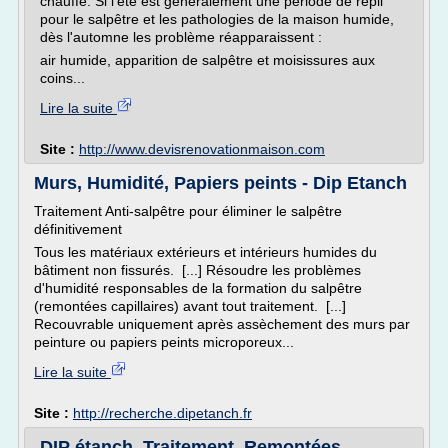
chauffe. Si l'été est généralement une période de repli
pour le salpêtre et les pathologies de la maison humide,
dès l'automne les problème réapparaissent :
air humide, apparition de salpêtre et moisissures aux
coins...
Lire la suite
Site :
http://www.devisrenovationmaison.com
Murs, Humidité, Papiers peints - Dip Etanch
Traitement Anti-salpêtre pour éliminer le salpêtre
définitivement
Tous les matériaux extérieurs et intérieurs humides du
bâtiment non fissurés. [...] Résoudre les problèmes
d'humidité responsables de la formation du salpêtre
(remontées capillaires) avant tout traitement. [...]
Recouvrable uniquement après assèchement des murs par
peinture ou papiers peints microporeux...
Lire la suite
Site :
http://recherche.dipetanch.fr
DIP étanch, Traitement, Remontées