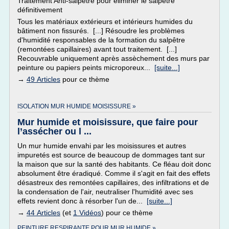
Traitement Anti-salpêtre pour éliminer le salpêtre
définitivement
Tous les matériaux extérieurs et intérieurs humides du
bâtiment non fissurés. [...] Résoudre les problèmes
d'humidité responsables de la formation du salpêtre
(remontées capillaires) avant tout traitement. [...]
Recouvrable uniquement après assèchement des murs par
peinture ou papiers peints microporeux...
[suite...]
→
49 Articles
pour ce thème
ISOLATION MUR HUMIDE MOISISSURE »
Mur humide et moisissure, que faire pour
l’assécher ou l ...
Un mur humide envahi par les moisissures et autres
impuretés est source de beaucoup de dommages tant sur
la maison que sur la santé des habitants. Ce fléau doit donc
absolument être éradiqué. Comme il s'agit en fait des effets
désastreux des remontées capillaires, des infiltrations et de
la condensation de l'air, neutraliser l'humidité avec ses
effets revient donc à résorber l'un de...
[suite...]
→
44 Articles
(et
1 Vidéos
) pour ce thème
PEINTURE RESPIRANTE POUR MUR HUMIDE »