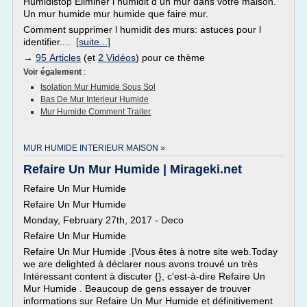
Humidistop Eliminer l humidit d un mur dans votre maison.
Un mur humide mur humide que faire mur.
Comment supprimer l humidit des murs: astuces pour l
identifier....
[suite...]
→
95 Articles
(et
2 Vidéos
) pour ce thème
Voir également
:
Isolation Mur Humide Sous Sol
Bas De Mur Interieur Humide
Mur Humide Comment Traiter
MUR HUMIDE INTERIEUR MAISON »
Refaire Un Mur Humide | Mirageki.net
Refaire Un Mur Humide
Refaire Un Mur Humide
Monday, February 27th, 2017 - Deco
Refaire Un Mur Humide
Refaire Un Mur Humide .|Vous êtes à notre site web.Today
we are delighted à déclarer nous avons trouvé un très
Intéressant content à discuter {}, c'est-à-dire Refaire Un
Mur Humide . Beaucoup de gens essayer de trouver
informations sur Refaire Un Mur Humide et définitivement