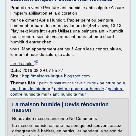
Produit en vente Peinture anti humidite anti salpetre Assure
l imperm abilisation et la d coration
mur de ciment Apr s Humidit. Papier peint ou peinture.
comment pr parer les murs by 4murs 52,454 views; 13:13.
Play next Murs int rieurs Utilisez une peinture anti - humidit
pour prendre soin de vos murs int rieurs et emp cher l
humidit d entrer chez
vous! Mon appartement est neuf. Apr s les r centes pluies,
le mur int rieur du salon, fa ade...
Lire la suite
Date:
2016-09-29 07:55:27
Site :
http://maisons-brique.blogspot.com
Thèmes liés :
/
peinture pour
peinture pour mur de cave humide
mur humide interieur
/
peinture pour mur humide
/
peinture
contre humidite mur
/
anti humidite mur
La maison humide | Devis rénovation
maison
Rénovation maison ancienne No Comments
La maison humide est une maison qui est souvent assez
désagréable à habiter, en particulier pendant la saison de