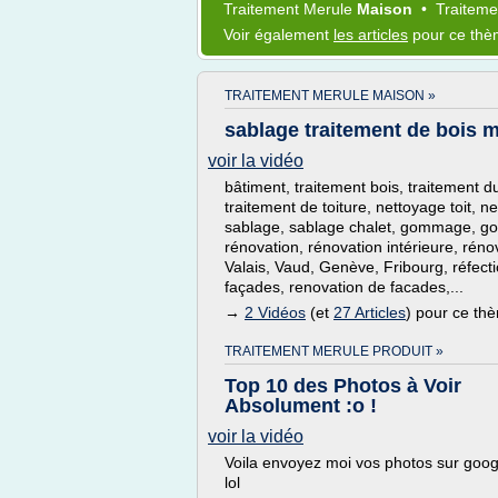
Traitement Merule
Maison
•
Traitem
Voir également
les articles
pour ce th
TRAITEMENT MERULE MAISON »
sablage traitement de bois 
voir la vidéo
bâtiment, traitement bois, traitement d
traitement de toiture, nettoyage toit, ne
sablage, sablage chalet, gommage, 
rénovation, rénovation intérieure, rén
Valais, Vaud, Genève, Fribourg, réfecti
façades, renovation de facades,...
→
2 Vidéos
(et
27 Articles
) pour ce th
TRAITEMENT MERULE PRODUIT »
Top 10 des Photos à Voir
Absolument :o !
voir la vidéo
Voila envoyez moi vos photos sur goog
lol