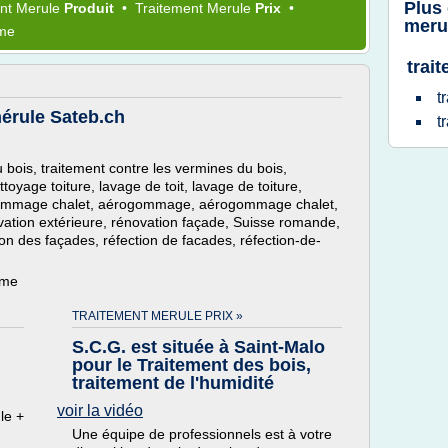
Plus
ent Merule
Produit
•
Traitement Merule
Prix
•
meru
ème
trai
t
mérule Sateb.ch
t
u bois, traitement contre les vermines du bois,
ttoyage toiture, lavage de toit, lavage de toiture,
gommage chalet, aérogommage, aérogommage chalet,
ovation extérieure, rénovation façade, Suisse romande,
on des façades, réfection de facades, réfection-de-
ème
TRAITEMENT MERULE PRIX »
S.C.G. est située à Saint-Malo
pour le Traitement des bois,
traitement de l'humidité
voir la vidéo
le +
Une équipe de professionnels est à votre