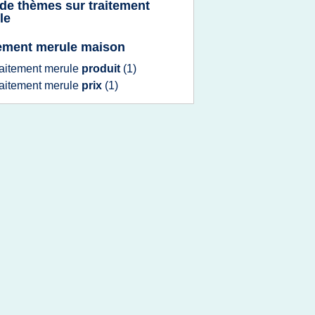
 de thèmes sur
traitement
le
tement merule maison
raitement merule
produit
(1)
raitement merule
prix
(1)