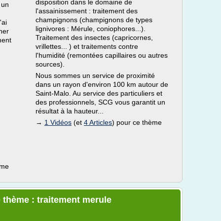
disposition dans le domaine de
 un
l'assainissement : traitement des
champignons (champignons de types
'ai
lignivores : Mérule, coniophores...).
ner
Traitement des insectes (capricornes,
ment
vrillettes... ) et traitements contre
l'humidité (remontées capillaires ou autres
sources).
Nous sommes un service de proximité
dans un rayon d'environ 100 km autour de
Saint-Malo. Au service des particuliers et
des professionnels, SCG vous garantit un
résultat à la hauteur...
→
1 Vidéos
(et
4 Articles
) pour ce thème
ème
 thème : traitement merule