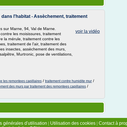
dans l'habitat - Assèchement, traitement
s sur Marne, 94, Val de Marne.
voir la vidéo
 contre les moisissures, traitement
e la mérule, traitement contre les
nes, traitement de l'air, traitement des
 les insectes, assèchement des murs,
alpêtre, Murtronic, pose de ventilations,
/
/
re les remontees capillaires
traitement contre humidite mur
/
ment des murs par traitement des remontees capillaires
 générales d'utilisation
|
Utilisation des cookies
|
Contact à pro