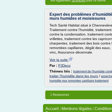
Voir également
18 Articles
pour ce thème
Expert des problèmes d'humidité 
murs humides et moisissures
Tech Santé Habitat situé à Chennevière
Traitement contre l'humidité, traitement
contre la condensation, traitement contr
vrillettes, traitement contre les capricor
charpentes, traitement des bois contre
remontées capillaires, dégât des eaux, s
vmc, Assurance décennale.
Voir la suite
Par :
PJDeco
Thèmes liés :
traitement de l'humidite cont
traiter l'humidite dans les murs
/
asseche
humidite mur remontee capillaire traitement
1 Ressources
Accueil
|
Mentions légales
|
Conditions