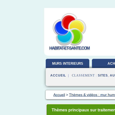
HABITAT-ET-SANTE.COM
MURS INTERIEURS
ACH
ACCUEIL
| CLASSEMENT :
SITES
,
AU
Accueil
>
Thèmes & vidéos : mur hum
Thèmes principaux sur traiteme